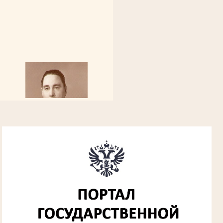
Алферьев Сергей Григорьевич
Участник Великой Отечественной войны
Председатель Губкинского городского
народного суда
в период с 1954 по 1982 гг.