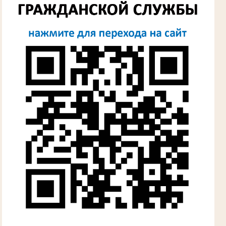
Лыкова Анна Захаровна
Участник Великой Отечественной войны
Судья Губкинского городского народного
суда
в период с 1960 по 1980 гг.
Косарева Александра Ивановна
Труженица тыла в годы Великой
Отечественной войны
Председатель Губкинского городского