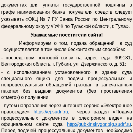
документах для уплаты государственной пошлины в
графе наименования банка получателя средств следует
указывать «ОКЦ № 7 ГУ Банка России по Центральному
федеральному округу // УФК по Тульской области, г. Тула».
Уважаемые посетители сайта!
Информируем о том, подача обращений в суд
осуществляется в том числе бесконтактным способом:
- посредством почтовой связи на адрес суда: 309181,
Белгородская область, г. Губкин, ул. Дзержинского, д. 51;
- с использованием установленного в здании суда
специального ящика для подачи процессуальных и
непроцессуальных обращений граждан в запечатанных
пакетах без выдачи документов (без проставления
отметок) о получении;
- путем направления через интернет-сервис «Электронное
правосудие»
https://ej.sudrf.ru
, через раздел «Подача
процессуальных документов в электроном виде» на
официальном сайте суда
http://gubkinskygor.blg.sudrf.ru
.
Перед подачей процессуальных документов необходимо