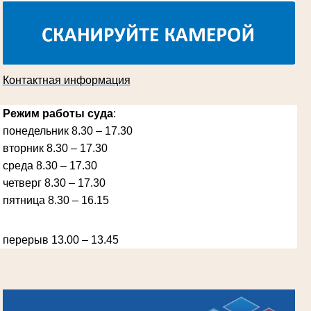
суда
в период с 1970 по 1987 гг.
Контактная информация
Режим работы суда
:
понедельник 8.30 – 17.30
вторник 8.30 – 17.30
среда 8.30 – 17.30
Ануприенко Иван Васильевич
Участник Великой Отечественной войны
Председатель Губкинского районного
четверг 8.30 – 17.30
народного суда
в период с 1965 по 1984 гг.
пятница 8.30 – 16.15
перерыв 13.00 – 13.45