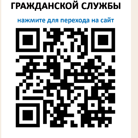
Лыкова Анна Захаровна
Участник Великой Отечественной войны
Судья Губкинского городского народного
суда
в период с 1960 по 1980 гг.
Косарева Александра Ивановна
Труженица тыла в годы Великой
Отечественной войны
Председатель Губкинского городского