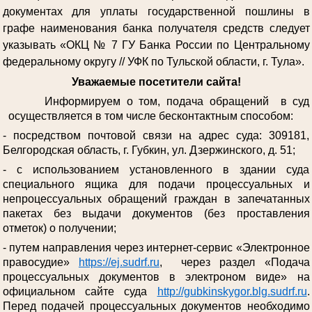
документах для уплаты государственной пошлины в
графе наименования банка получателя средств следует
указывать «ОКЦ № 7 ГУ Банка России по Центральному
федеральному округу // УФК по Тульской области, г. Тула».
Уважаемые посетители сайта!
Информируем о том, подача обращений в суд
осуществляется в том числе бесконтактным способом:
- посредством почтовой связи на адрес суда: 309181,
Белгородская область, г. Губкин, ул. Дзержинского, д. 51;
- с использованием установленного в здании суда
специального ящика для подачи процессуальных и
непроцессуальных обращений граждан в запечатанных
пакетах без выдачи документов (без проставления
отметок) о получении;
- путем направления через интернет-сервис «Электронное
правосудие»
https://ej.sudrf.ru
, через раздел «Подача
процессуальных документов в электроном виде» на
официальном сайте суда
http://gubkinskygor.blg.sudrf.ru
.
Перед подачей процессуальных документов необходимо