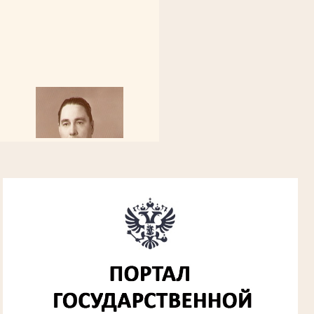
Алферьев Сергей Григорьевич
Участник Великой Отечественной войны
Председатель Губкинского городского
народного суда
в период с 1954 по 1982 гг.