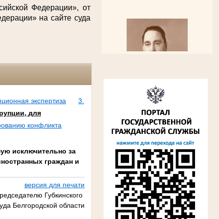
сийской Федерации», от
дерации» на сайте суда
пционная экспертиза
3.
рупции, для
Алферьев Сергей Григорьевич
рованию конфликта
Участник Великой Отечественной войны
Председатель Губкинского городского
народного суда
в период с 1954 по 1982 гг.
мую исключительно за
иностранных граждан и
версия для печати
редседателю Губкинского
суда Белгородской области