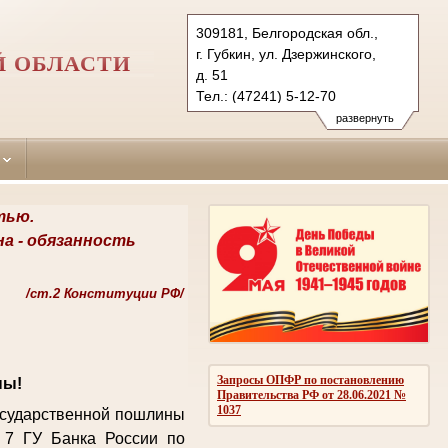
309181, Белгородская обл.,
г. Губкин, ул. Дзержинского,
Й ОБЛАСТИ
д. 51
Тел.: (47241) 5-12-70
gubkinskygor.blg@sudrf.ru
развернуть
тью.
на -
обязанность
/
ст.2 Конституции РФ/
Запросы ОПФР по постановлению
ны!
Правительства РФ от 28.06.2021 №
1037
государственной пошлины
 7 ГУ Банка России по