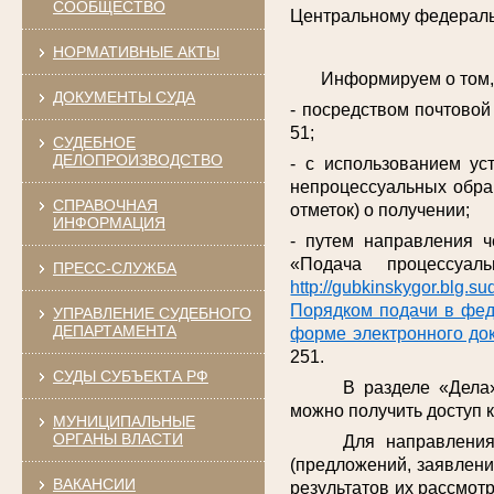
СООБЩЕСТВО
Центральному федерально
НОРМАТИВНЫЕ АКТЫ
Информируем о том, по
ДОКУМЕНТЫ СУДА
- посредством почтовой 
51;
СУДЕБНОЕ
ДЕЛОПРОИЗВОДСТВО
- с использованием ус
непроцессуальных обра
СПРАВОЧНАЯ
отметок) о получении;
ИНФОРМАЦИЯ
- путем направления ч
«Подача процессуа
ПРЕСС-СЛУЖБА
http://gubkinskygor.blg.sud
Порядком подачи в фед
УПРАВЛЕНИЕ СУДЕБНОГО
ДЕПАРТАМЕНТА
форме электронного до
251.
СУДЫ СУБЪЕКТА РФ
В разделе «Дела
можно получить доступ 
МУНИЦИПАЛЬНЫЕ
ОРГАНЫ ВЛАСТИ
Для направлени
(предложений, заявлени
ВАКАНСИИ
результатов их рассмот