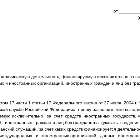
от _________________
(
_______________________________
___________________________________
оплачиваемую деятельность, финансируемую исключительно за сч
ых и иностранных организаций, иностранных граждан и лиц без гр
нктом 17 части 1 статьи 17 Федерального закона от 27 июля 2004 г
нской службе Российской Федерации» прошу разрешить мне выпол
уемую исключительно за счет средств иностранных государств,
, иностранных граждан и лиц без гражданства (указать сведения 
анский служащий, за счет каких средств финансируется деятельно
, международных и иностранных организаций, данные иностранн