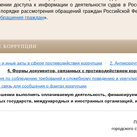
нии доступа к информации о деятельности судов в Рос
 порядке рассмотрения обращений граждан Российской Фе
бращения граждан
».
Е КОРРУПЦИИ
 и иные акты в сфере противодействия коррупции
2. Антикорру
4. Формы документов, связанных с противодействием кор
сия по соблюдению требований к служебному поведению и урегули
 связь для сообщения о фактах коррупции
решении выполнять оплачиваемую деятельность, финансируе
ных государств, международных и иностранных организаций, 
П
городского 