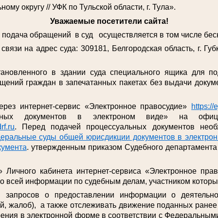
му округу // УФК по Тульской области, г. Тула».
Уважаемые посетители сайта!
дача обращений в суд осуществляется в том числе беск
связи на адрес суда: 309181, Белгородская область, г. Губк
тановленного в здании суда специального ящика для п
щений граждан в запечатанных пакетах без выдачи докуме
ерез интернет-сервис «Электронное правосудие»
https://
льных документов в электроном виде» на офиц
rf.ru
. Перед подачей процессуальных документов необ
еральные суды общей юрисдикции документов в электронн
кумента
. утвержденным приказом Судебного департамента 
» Личного кабинета интернет-сервиса «Электронное пра
ко всей информации по судебным делам, участником которы
я запросов о предоставлении информации о деятельн
й, жалоб), а также отслеживать движение поданных ране
рения в электронной форме в соответствии с Федеральными