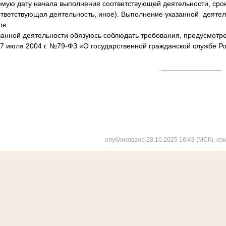
мую дату начала выполнения соответствующей деятельности, срок,
ответствующая деятельность, иное). Выполнение указанной деятел
ов.
анной деятельности обязуюсь соблюдать требования, предусмотр
27 июля 2004 г. №79-ФЗ «О государственной гражданской службе Р
_____ _______________
та) (подпис
опубликовано 28.10.2025 16:48 (МСК), из