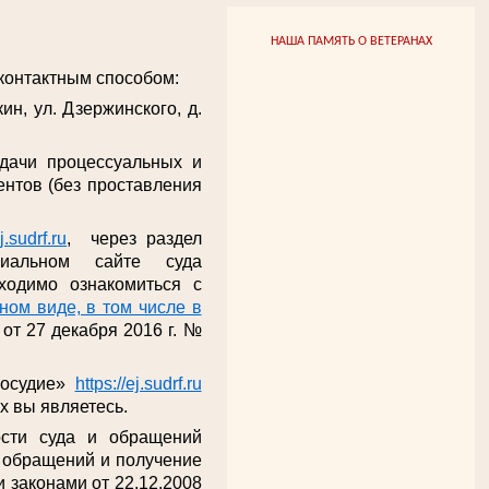
НАША ПАМЯТЬ О ВЕТЕРАНАХ
онтактным способом:
ин, ул. Дзержинского, д.
одачи процессуальных и
нтов (без проставления
ej.sudrf.ru
, через раздел
иальном сайте суда
ходимо ознакомиться с
ом виде, в том числе в
от 27 декабря 2016 г. №
восудие»
https://ej.sudrf.ru
х вы являетесь.
ости суда и обращений
е обращений и получение
 законами от 22.12.2008