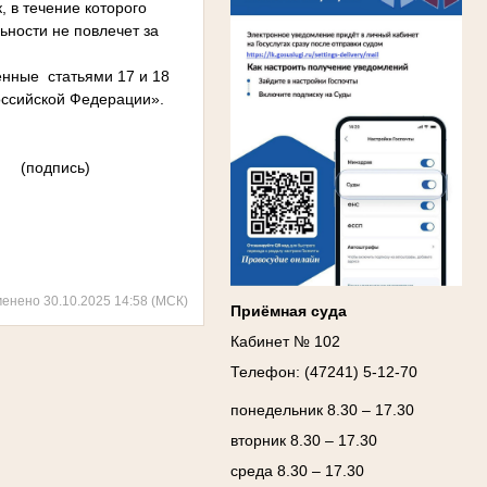
 в течение которого
ьности не повлечет за
енные статьями 17 и 18
оссийской Федерации».
Ануприенко Иван Васильевич
ь)
Участник Великой Отечественной войны
Председатель Губкинского районного
народного суда
в период с 1965 по 1984 гг.
менено 30.10.2025 14:58 (МСК)
Приёмная суда
Кабинет № 102
Телефон: (47241) 5-12-70
понедельник 8.30 – 17.30
вторник 8.30 – 17.30
среда 8.30 – 17.30