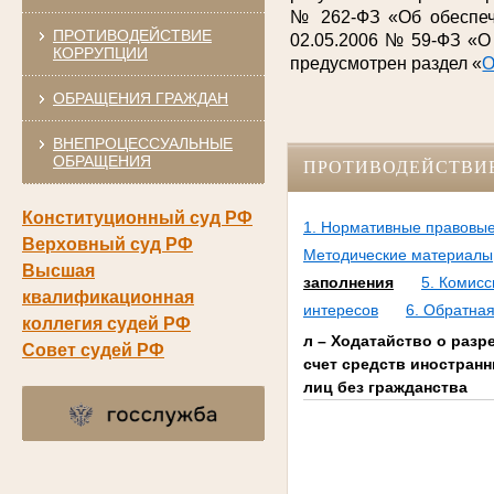
№ 262-ФЗ «Об обеспече
ПРОТИВОДЕЙСТВИЕ
02.05.2006 № 59-ФЗ «О
КОРРУПЦИИ
предусмотрен раздел «
О
ОБРАЩЕНИЯ ГРАЖДАН
ВНЕПРОЦЕССУАЛЬНЫЕ
ОБРАЩЕНИЯ
ПРОТИВОДЕЙСТВИ
Конституционный суд РФ
1. Нормативные правовые
Верховный суд РФ
Методические материалы
Высшая
заполнения
5. Комис
квалификационная
интересов
6. Обратная
коллегия судей РФ
л – Ходатайство о раз
Совет судей РФ
счет средств иностран
лиц без гражданства