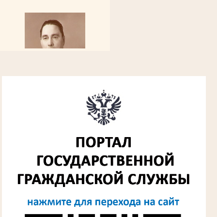
Алферьев Сергей Григорьевич
Участник Великой Отечественной войны
Председатель Губкинского городского
народного суда
в период с 1954 по 1982 гг.