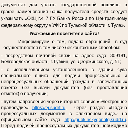
документах для уплаты государственной пошлины в
графе наименования банка получателя средств следует
указывать «ОКЦ № 7 ГУ Банка России по Центральному
федеральному округу // УФК по Тульской области, г. Тула».
Уважаемые посетители сайта!
Информируем о том, подача обращений в суд
осуществляется в том числе бесконтактным способом:
- посредством почтовой связи на адрес суда: 309181,
Белгородская область, г. Губкин, ул. Дзержинского, д. 51;
- с использованием установленного в здании суда
специального ящика для подачи процессуальных и
непроцессуальных обращений граждан в запечатанных
пакетах без выдачи документов (без проставления
отметок) о получении;
- путем направления через интернет-сервис «Электронное
правосудие»
https://ej.sudrf.ru
, через раздел «Подача
процессуальных документов в электроном виде» на
официальном сайте суда
http://gubkinskygor.blg.sudrf.ru
.
Перед подачей процессуальных документов необходимо