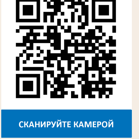
Лыкова Анна Захаровна
Участник Великой Отечественной войны
Судья Губкинского городского народного
суда
в период с 1960 по 1980 гг.
Косарева Александра Ивановна
Труженица тыла в годы Великой
Отечественной войны
Председатель Губкинского городского
суда
в период с 1970 по 1987 гг.