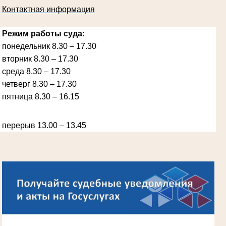
Контактная информация
Режим работы суда
:
понедельник 8.30 – 17.30
вторник 8.30 – 17.30
Ануприенко Иван Васильевич
среда 8.30 – 17.30
Участник Великой Отечественной войны
Председатель Губкинского районного
четверг 8.30 – 17.30
народного суда
в период с 1965 по 1984 гг.
пятница 8.30 – 16.15
перерыв 13.00 – 13.45