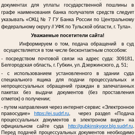
документах для уплаты государственной пошлины в
графе наименования банка получателя средств следует
указывать «ОКЦ № 7 ГУ Банка России по Центральному
федеральному округу // УФК по Тульской области, г. Тула».
Уважаемые посетители сайта!
Информируем о том, подача обращений в суд
осуществляется в том числе бесконтактным способом:
- посредством почтовой связи на адрес суда: 309181,
Белгородская область, г. Губкин, ул. Дзержинского, д. 51;
- с использованием установленного в здании суда
специального ящика для подачи процессуальных и
непроцессуальных обращений граждан в запечатанных
пакетах без выдачи документов (без проставления
отметок) о получении;
- путем направления через интернет-сервис «Электронное
правосудие»
https://ej.sudrf.ru
, через раздел «Подача
процессуальных документов в электроном виде» на
официальном сайте суда
http://gubkinskygor.blg.sudrf.ru
.
Перед подачей процессуальных документов необходимо