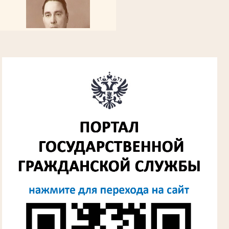
Алферьев Сергей Григорьевич
Участник Великой Отечественной войны
Председатель Губкинского городского
народного суда
в период с 1954 по 1982 гг.
Лыкова Анна Захаровна