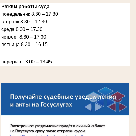
Режим работы суда
:
понедельник 8.30 – 17.30
вторник 8.30 – 17.30
Ануприенко Иван Васильевич
среда 8.30 – 17.30
Участник Великой Отечественной войны
Председатель Губкинского районного
четверг 8.30 – 17.30
народного суда
в период с 1965 по 1984 гг.
пятница 8.30 – 16.15
перерыв 13.00 – 13.45