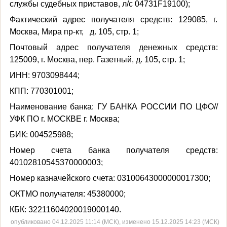
службы судебных приставов, л/с 04731
F
19100);
Фактический адрес получателя средств: 129085, г.
Москва, Мира пр-кт, д. 105, стр. 1;
Почтовый адрес получателя денежных средств:
125009, г. Москва, пер. Газетный, д. 105, стр. 1;
ИНН: 9703098444;
КПП: 770301001;
Наименование банка: ГУ БАНКА РОССИИ ПО ЦФО//
УФК ПО г. МОСКВЕ г. Москва;
БИК: 004525988;
Номер счета банка получателя средств:
40102810545370000003;
Номер казначейского счета: 03100643000000017300;
ОКТМО получателя: 45380000;
КБК: 32211604020019000140.
опубликовано 04.12.2025 11:14 (МСК), изменено 15.12.2025 14:23 (МСК)