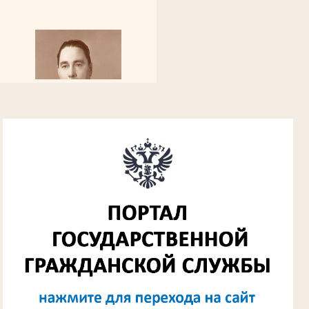
Алферьев Сергей Григорьевич
Участник Великой Отечественной войны
Председатель Губкинского городского
народного суда
в период с 1954 по 1982 гг.