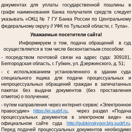
документах для уплаты государственной пошлины в
графе наименования банка получателя средств следует
указывать «ОКЦ № 7 ГУ Банка России по Центральному
федеральному округу // УФК по Тульской области, г. Тула».
Уважаемые посетители сайта!
Информируем о том, подача обращений в суд
осуществляется в том числе бесконтактным способом:
- посредством почтовой связи на адрес суда: 309181,
Белгородская область, г. Губкин, ул. Дзержинского, д. 51;
- с использованием установленного в здании суда
специального ящика для подачи процессуальных и
непроцессуальных обращений граждан в запечатанных
пакетах без выдачи документов (без проставления
отметок) о получении;
- путем направления через интернет-сервис «Электронное
правосудие»
https://ej.sudrf.ru
, через раздел «Подача
процессуальных документов в электроном виде» на
официальном сайте суда
http://gubkinskygor.blg.sudrf.ru
.
Перед подачей процессуальных документов необходимо