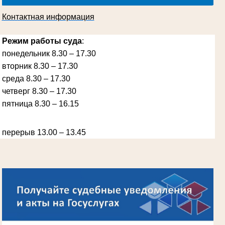
Контактная информация
Режим работы суда
:
понедельник 8.30 – 17.30
вторник 8.30 – 17.30
среда 8.30 – 17.30
Ануприенко Иван Васильевич
Участник Великой Отечественной войны
Председатель Губкинского районного
четверг 8.30 – 17.30
народного суда
в период с 1965 по 1984 гг.
пятница 8.30 – 16.15
перерыв 13.00 – 13.45