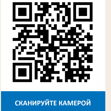
Лыкова Анна Захаровна
Участник Великой Отечественной войны
Судья Губкинского городского народного
суда
в период с 1960 по 1980 гг.
Косарева Александра Ивановна
Труженица тыла в годы Великой
Отечественной войны
Председатель Губкинского городского
суда
в период с 1970 по 1987 гг.