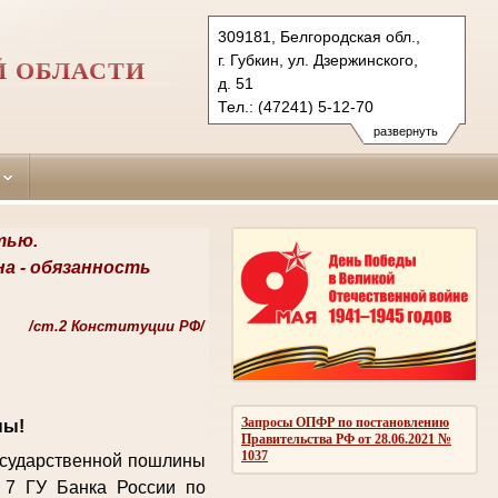
309181, Белгородская обл.,
г. Губкин, ул. Дзержинского,
Й ОБЛАСТИ
д. 51
Тел.: (47241) 5-12-70
gubkinskygor.blg@sudrf.ru
развернуть
тью.
на -
обязанность
/
ст.2 Конституции РФ/
Запросы ОПФР по постановлению
ны!
Правительства РФ от 28.06.2021 №
1037
государственной пошлины
 7 ГУ Банка России по