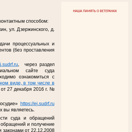
НАША ПАМЯТЬ О ВЕТЕРАНАХ
онтактным способом:
ин, ул. Дзержинского, д.
одачи процессуальных и
нтов (без проставления
ej.sudrf.ru
, через раздел
иальном сайте суда
ходимо ознакомиться с
ом виде, в том числе в
от 27 декабря 2016 г. №
восудие»
https://ej.sudrf.ru
х вы являетесь.
ости суда и обращений
е обращений и получение
 законами от 22.12.2008