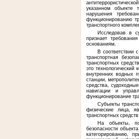
антитеррористическо
указанном объекте 
нарушения требован
функционированию тр
транспортного комплек
Исследовав в су
признает требовани
основаниям.
В соответствии 
транспортная безопа
транспортных средств
это технологический 
внутренних водных п
станции, метрополите
средства, судоходные
навигации и управ
функционирование тра
Субъекты трансп
физические лица, я
транспортных средств
На объекты, по
безопасности объект
категорированию, п