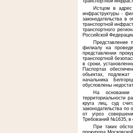
транспортной инфраст
Истцом в адрес
инфраструктуры - ф
законодательства в о
транспортной инфраст
транспортного регио
Российской Федерации
Представление 
филиалу на проведе
представлении проку
транспортной безопас
в сроки, установлен
Паспортах обеспече
объектах, подлежат
начальника Белгор
обусловлены недоста
На основании 
территориальности ра
круга лиц, суд счи
законодательства по 
от угроз совершени
Требований №1635, в 
При таких обсто
прокурора Московской