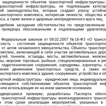
й защищенности объектов транспортной инфраструктуры
транспортной инфраструктуры, не подлежащим катего
ий законодательства, которые создают угрозу устойч
анспортного комплекса, интересам личности, общества и
са, а также жизни и здоровью неопределенного круга лиц.
дебном заседании обстоятельства по представленным 
я прокурора обоснованными и подлежащими удовлетв
с Федеральным законом от 09.02.2007 №16-ФЗ «О трансп
сность - состояние защищенности объектов транспорт
 от актов незаконного вмешательства. Объекты транспор
комплекс, включающий в себя участки автомобильных дор
утей, тоннели, эстакады, мосты, автомобильные, желез
ны, морские торговые, рыбные, специализированные и р
 гидротехнические сооружения, аэродромы, аэропорты, 
ления движением транспортных средств, а также и
нспортного комплекса здания, сооружения, устройства и о
ортной инфраструктуры - юридические лица, индивидуаль
вляющиеся собственниками объектов транспортной инф
 или использующие их на ином законном основании.
двергшиеся проверке, разработаны Паспорта обесп
а транспортной инфраструктуры железнодорожного трансп
ри этом сроки реализации мероприятий, указанных в 