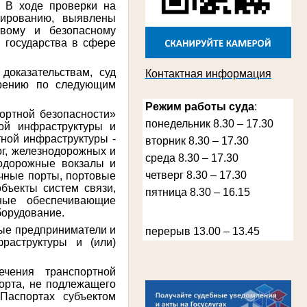
. В ходе проверки на
рированию, выявлены
Лыкова Анна Захаровна
Участник Великой Отечественной войны
ивому и безопасному
Судья Губкинского городского народного
 государства в сфере
суда
в период с 1960 по 1980 гг.
доказательствам, суд
Контактная информация
орению по следующим
Режим работы суда
:
ортной безопасности»
понедельник 8.30 – 17.30
ной инфраструктуры и
тной инфраструктуры -
вторник 8.30 – 17.30
ог, железнодорожных и
среда 8.30 – 17.30
нодорожные вокзалы и
четверг 8.30 – 17.30
ечные порты, портовые
объекты систем связи,
пятница 8.30 – 16.15
ные обеспечивающие
Косарева Александра Ивановна
Труженица тыла в годы Великой
борудование.
Отечественной войны
Председатель Губкинского городского
ные предприниматели и
перерыв 13.00 – 13.45
суда
раструктуры и (или)
в период с 1970 по 1987 гг.
ечения транспортной
орта, не подлежащего
Паспортах субъектом