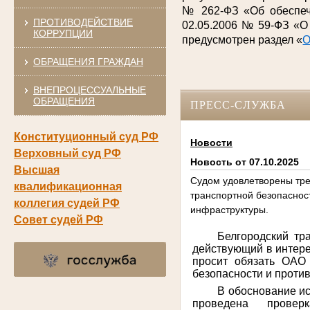
№ 262-ФЗ «Об обеспече
ПРОТИВОДЕЙСТВИЕ
02.05.2006 № 59-ФЗ «О
КОРРУПЦИИ
предусмотрен раздел «
О
ОБРАЩЕНИЯ ГРАЖДАН
ВНЕПРОЦЕССУАЛЬНЫЕ
ОБРАЩЕНИЯ
ПРЕСС-СЛУЖБА
Конституционный суд РФ
Новости
Верховный суд РФ
Новость от 07.10.2025
Высшая
Судом удовлетворены тре
квалификационная
транспортной безопаснос
коллегия судей РФ
инфраструктуры.
Совет судей РФ
Белгородский тр
действующий в интере
просит обязать ОАО
безопасности и проти
В обоснование ис
проведена провер