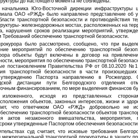
руктуры до настоящего момента не соблюдены.
 начальника Юго-Восточной дирекции инфраструктуры ц
илиала ОАО «РЖД» было направлено представление об у
бласти транспортной безопасности и противодействия т
руктуры- железнодорожных мостах, расположенных на тер
на, нарушения сроков реализации мероприятий, утвержд
 Требований обеспечению транспортной безопасности.
прокурора было рассмотрено, сообщено, что при выдел
ние мероприятий по обеспечению транспортной безоп
рора объекты будут включены в договор на привлечен
ности, мероприятия по обеспечению транспортной безопас
ные постановлением Правительства РФ от 08.10.2020 №1
ния транспортной безопасности в части произошедших
 утверждению Паспорта направлению в Росжелдор. 
одской дистанции пути Белгородского отделения от
точным финансированием, по мере выделения финансов бу
изложенного, исходя из представленных сторона
сположения объектов, законных интересов, жизни и здо
тает, что ответчиком ОАО «РЖД» добровольно не и
обеспечению транспортной безопасности объектов трансп
я актов незаконного вмешательства, мероприятия, 
сроки утвержденные Паспортом обеспечения безопасности
ятельствах суд считает, что исковые требования Белгор
 межрегиональной транспортной прокуратуры в защиту пр