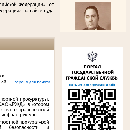
сийской Федерации», от
дерации» на сайте суда
Алферьев Сергей Григорьевич
Участник Великой Отечественной войны
Председатель Губкинского городского
народного суда
а о
в период с 1954 по 1982 гг.
ной
версия для печати
портной прокуратуры,
 ОАО «РЖД», в котором
ства о транспортной
й инфраструктуры.
спортной прокуратурой
ой безопасности и