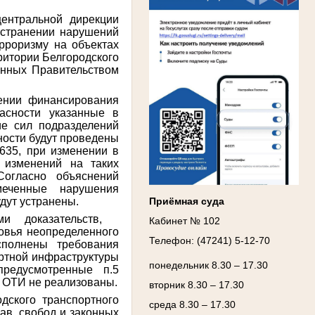
ентральной дирекции
странении нарушений
ерроризму на объектах
ритории Белгородского
енных Правительством
Ануприенко Иван Васильевич
Участник Великой Отечественной войны
ении финансирования
Председатель Губкинского районного
народного суда
асности указанные в
в период с 1965 по 1984 гг.
ие сил подразделений
ности будут проведены
635, при изменении в
 изменений на таких
Согласно объяснений
меченные нарушения
дут устранены.
Приёмная суда
ми доказательств,
Кабинет № 102
ровья неопределенного
Телефон: (47241) 5-12-70
сполнены требования
ортной инфраструктуры
понедельник 8.30 – 17.30
предусмотренные п.5
 ОТИ не реализованы.
вторник 8.30 – 17.30
одского транспортного
среда 8.30 – 17.30
ав, свобод и законных