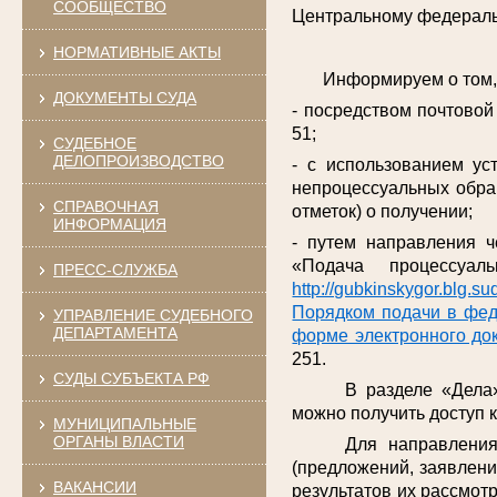
СООБЩЕСТВО
Центральному федерально
НОРМАТИВНЫЕ АКТЫ
Информируем о том, по
ДОКУМЕНТЫ СУДА
- посредством почтовой 
51;
СУДЕБНОЕ
ДЕЛОПРОИЗВОДСТВО
- с использованием ус
непроцессуальных обра
СПРАВОЧНАЯ
отметок) о получении;
ИНФОРМАЦИЯ
- путем направления ч
«Подача процессуа
ПРЕСС-СЛУЖБА
http://gubkinskygor.blg.sud
Порядком подачи в фед
УПРАВЛЕНИЕ СУДЕБНОГО
ДЕПАРТАМЕНТА
форме электронного до
251.
СУДЫ СУБЪЕКТА РФ
В разделе «Дела
можно получить доступ 
МУНИЦИПАЛЬНЫЕ
ОРГАНЫ ВЛАСТИ
Для направлени
(предложений, заявлени
ВАКАНСИИ
результатов их рассмот