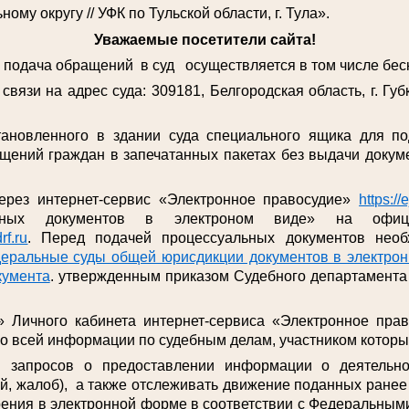
му округу // УФК по Тульской области, г. Тула».
Уважаемые посетители сайта!
дача обращений в суд осуществляется в том числе беск
связи на адрес суда: 309181, Белгородская область, г. Губк
тановленного в здании суда специального ящика для п
щений граждан в запечатанных пакетах без выдачи докуме
ерез интернет-сервис «Электронное правосудие»
https://
льных документов в электроном виде» на офиц
rf.ru
. Перед подачей процессуальных документов необ
еральные суды общей юрисдикции документов в электронн
кумента
. утвержденным приказом Судебного департамента 
» Личного кабинета интернет-сервиса «Электронное пра
ко всей информации по судебным делам, участником которы
я запросов о предоставлении информации о деятельн
й, жалоб), а также отслеживать движение поданных ране
рения в электронной форме в соответствии с Федеральными