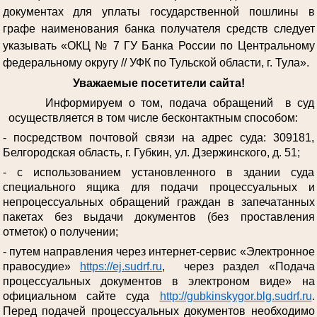
документах для уплаты государственной пошлины в
графе наименования банка получателя средств следует
указывать «ОКЦ № 7 ГУ Банка России по Центральному
федеральному округу // УФК по Тульской области, г. Тула».
Уважаемые посетители сайта!
Информируем о том, подача обращений в суд
осуществляется в том числе бесконтактным способом:
- посредством почтовой связи на адрес суда: 309181,
Белгородская область, г. Губкин, ул. Дзержинского, д. 51;
- с использованием установленного в здании суда
специального ящика для подачи процессуальных и
непроцессуальных обращений граждан в запечатанных
пакетах без выдачи документов (без проставления
отметок) о получении;
- путем направления через интернет-сервис «Электронное
правосудие»
https://ej.sudrf.ru
, через раздел «Подача
процессуальных документов в электроном виде» на
официальном сайте суда
http://gubkinskygor.blg.sudrf.ru
.
Перед подачей процессуальных документов необходимо