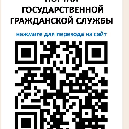
Лыкова Анна Захаровна
Участник Великой Отечественной войны
Судья Губкинского городского народного
суда
в период с 1960 по 1980 гг.