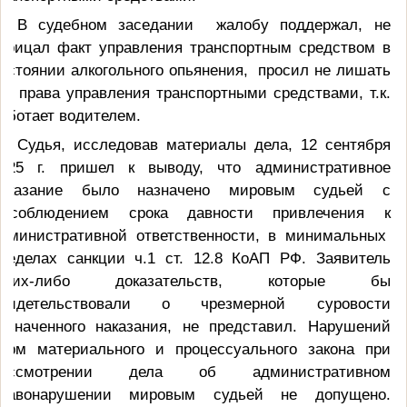
В судебном заседании жалобу поддержал, не
трицал
факт управления транспортным средством в
остоянии алкогольного опьянения,
просил не лишать
го права управления транспортными средствами, т.к.
аботает водителем.
Судья, исследовав материалы дела, 12 сентября
025 г. пришел к выводу, что административное
наказание было назначено мировым судьей с
соблюдением срока давности привлечения к
дминистративной ответственности, в минимальных
ределах санкции ч.1 ст. 12.8 КоАП РФ. Заявитель
каких-либо доказательств, которые бы
свидетельствовали о чрезмерной суровости
азначенного наказания, не представил. Нарушений
орм материального и процессуального закона при
рассмотрении дела об административном
правонарушении мировым судьей не допущено.