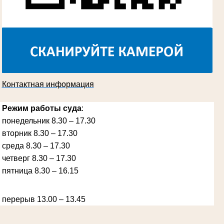
Косарева Александра Ивановна
Труженица тыла в годы Великой
Отечественной войны
Председатель Губкинского городского
суда
в период с 1970 по 1987 гг.
Контактная информация
Режим работы суда
:
понедельник 8.30 – 17.30
вторник 8.30 – 17.30
Ануприенко Иван Васильевич
среда 8.30 – 17.30
Участник Великой Отечественной войны
Председатель Губкинского районного
четверг 8.30 – 17.30
народного суда
в период с 1965 по 1984 гг.
пятница 8.30 – 16.15
перерыв 13.00 – 13.45