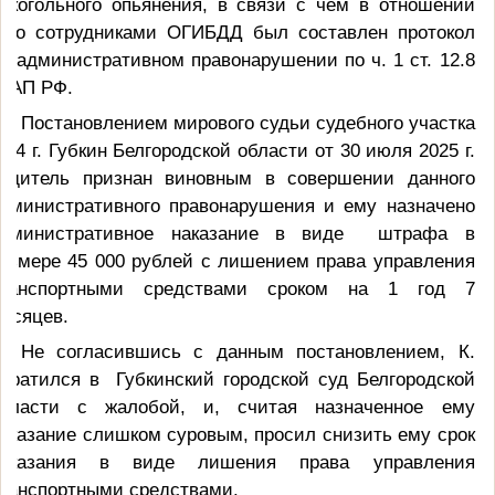
лкогольного опьянения, в связи с чем в отношении
его сотрудниками ОГИБДД был составлен протокол
б административном правонарушении по ч. 1 ст. 12.8
оАП РФ.
Постановлением мирового судьи судебного участка
 4 г. Губкин Белгородской области от 30 июля 2025 г.
одитель признан виновным в совершении данного
дминистративного правонарушения и ему назначено
административное наказание в виде штрафа в
азмере 45 000 рублей с лишением права управления
транспортными средствами сроком на 1 год 7
есяцев.
Не согласившись с данным постановлением, К.
братился в Губкинский городской суд Белгородской
области с жалобой, и, считая назначенное ему
аказание слишком суровым, просил снизить ему срок
наказания в виде лишения права управления
ранспортными средствами.