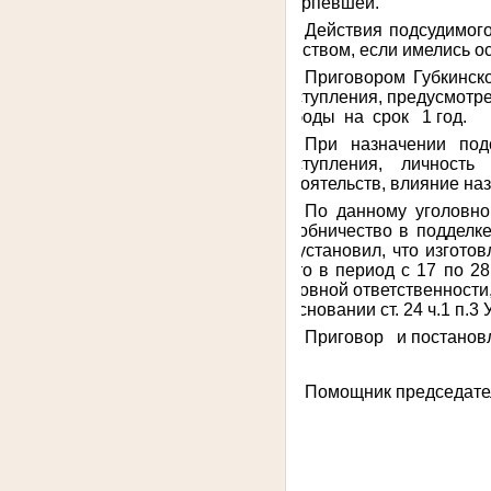
потерпевшей.
Действия подсудимого
убийством, если имелись о
Приговором Губкинско
преступления, предусмотре
свободы на срок 1 год.
При назначении по
преступления, личность
обстоятельств, влияние наз
По данному уголовно
(пособничество в подделк
суд установил, что изгото
место в период с 17 по 2
уголовной ответственности
на основании ст. 24 ч.1 п.3
Приговор и постанов
Помощник председател