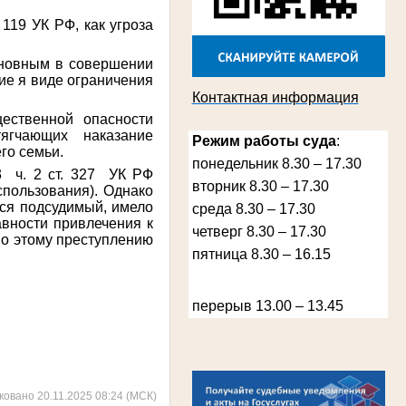
119 УК РФ, как угроза
Лыкова Анна Захаровна
новным в совершении
Участник Великой Отечественной войны
Судья Губкинского городского народного
ние я виде ограничения
суда
Контактная информация
в период с 1960 по 1980 гг.
ественной опасности
тягчающих наказание
Режим работы суда
:
го семьи.
понедельник 8.30 – 17.30
3 ч. 2 ст. 327 УК РФ
вторник 8.30 – 17.30
спользования). Однако
лся подсудимый, имело
среда 8.30 – 17.30
авности привлечения к
четверг 8.30 – 17.30
по этому преступлению
пятница 8.30 – 16.15
Косарева Александра Ивановна
перерыв 13.00 – 13.45
Труженица тыла в годы Великой
Отечественной войны
Председатель Губкинского городского
суда
в период с 1970 по 1987 гг.
ковано 20.11.2025 08:24 (МСК)