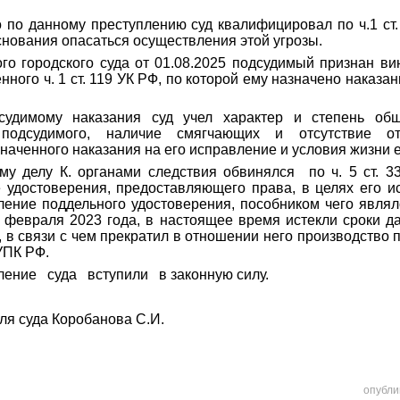
 по данному преступлению суд квалифицировал по ч.1 ст. 
снования опасаться осуществления этой угрозы.
го городского суда от 01.08.2025 подсудимый
признан ви
нного ч. 1
ст. 119 УК РФ, по которой ему назначено наказа
дсудимому наказания
суд учел характер и степень общ
 подсудимого, наличие смягчающих и отсутствие о
наченного наказания на его исправление и условия жизни е
му делу К. органами следствия обвинялся по ч. 5 ст. 3
е удостоверения, предоставляющего права, в целях его и
вление поддельного удостоверения, пособником чего явля
8 февраля 2023 года, в настоящее время истекли сроки д
, в связи с чем прекратил в отношении него производство 
 УПК РФ.
ление суда вступили в законную силу.
я суда Коробанова С.И.
опубли