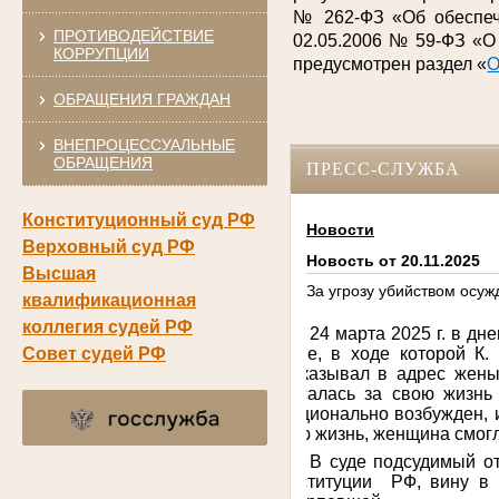
№ 262-ФЗ «Об обеспече
ПРОТИВОДЕЙСТВИЕ
02.05.2006 № 59-ФЗ «О
КОРРУПЦИИ
предусмотрен раздел «
О
ОБРАЩЕНИЯ ГРАЖДАН
ВНЕПРОЦЕССУАЛЬНЫЕ
ОБРАЩЕНИЯ
ПРЕСС-СЛУЖБА
Конституционный суд РФ
Новости
Верховный суд РФ
Новость от 20.11.2025
Высшая
За угрозу убийством осуж
квалификационная
коллегия судей РФ
24 марта 2025 г. в д
почве, в ходе которой
К.
Совет судей РФ
высказывал в адрес жены
опасалась за свою жизнь 
эмоционально возбужден, 
свою жизнь, женщина смогл
В суде подсудимый от
Конституции РФ, вину в 