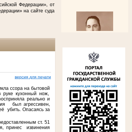
сийской Федерации», от
дерации» на сайте суда
Алферьев Сергей Григорьевич
Участник Великой Отечественной войны
версия для печати
Председатель Губкинского городского
народного суда
в период с 1954 по 1982 гг.
икла ссора на бытовой
в руке кухонный нож,
осприняла реально и
ия был агрессивен,
её убить. Опасаясь за
редоставленным ст. 51
ся, принес извинения