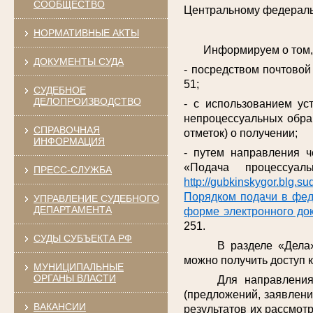
СООБЩЕСТВО
Центральному федерально
НОРМАТИВНЫЕ АКТЫ
Информируем о том, по
ДОКУМЕНТЫ СУДА
- посредством почтовой 
51;
СУДЕБНОЕ
ДЕЛОПРОИЗВОДСТВО
- с использованием ус
непроцессуальных обра
СПРАВОЧНАЯ
отметок) о получении;
ИНФОРМАЦИЯ
- путем направления ч
«Подача процессуа
ПРЕСС-СЛУЖБА
http://gubkinskygor.blg.sud
Порядком подачи в фед
УПРАВЛЕНИЕ СУДЕБНОГО
ДЕПАРТАМЕНТА
форме электронного до
251.
СУДЫ СУБЪЕКТА РФ
В разделе «Дела
можно получить доступ 
МУНИЦИПАЛЬНЫЕ
ОРГАНЫ ВЛАСТИ
Для направлени
(предложений, заявлени
ВАКАНСИИ
результатов их рассмот