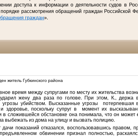
нии доступа к информации о деятельности судов в Рос
 порядке рассмотрения обращений граждан Российской Фе
бращения граждан
».
ден житель Губкинского района
невное время между супругами по месту их жительства возн
 ударил жену два раза по голове. П
ри этом, К., держа 
 угрозы убийством.
Высказанные угрозы потерпевшая в
и здоровье, поскольку супруг
в момент их высказыван
и в
сложившейся обстановке она понимала, что он может 
а выбежать из дома на улицу и вызвать полицию.
 дачи показаний отказался, воспользовавшись правом, п
предъявленном обвинении признал полностью, раскаял