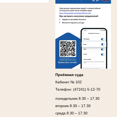
Ануприенко Иван Васильевич
Участник Великой Отечественной войны
Председатель Губкинского районного
народного суда
в период с 1965 по 1984 гг.
Приёмная суда
Кабинет № 102
Телефон: (47241) 5-12-70
понедельник 8.30 – 17.30
вторник 8.30 – 17.30
среда 8.30 – 17.30