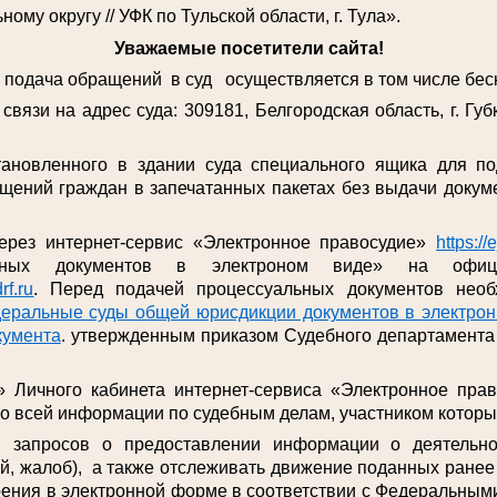
му округу // УФК по Тульской области, г. Тула».
Уважаемые посетители сайта!
дача обращений в суд осуществляется в том числе беск
связи на адрес суда: 309181, Белгородская область, г. Губк
тановленного в здании суда специального ящика для п
щений граждан в запечатанных пакетах без выдачи докуме
ерез интернет-сервис «Электронное правосудие»
https://
льных документов в электроном виде» на офиц
rf.ru
. Перед подачей процессуальных документов необ
еральные суды общей юрисдикции документов в электронн
кумента
. утвержденным приказом Судебного департамента 
» Личного кабинета интернет-сервиса «Электронное пра
ко всей информации по судебным делам, участником которы
я запросов о предоставлении информации о деятельн
й, жалоб), а также отслеживать движение поданных ране
рения в электронной форме в соответствии с Федеральными