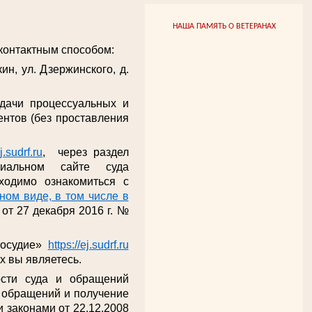
НАША ПАМЯТЬ О ВЕТЕРАНАХ
онтактным способом:
ин, ул. Дзержинского, д.
одачи процессуальных и
нтов (без проставления
ej.sudrf.ru
, через раздел
иальном сайте суда
ходимо ознакомиться с
ом виде, в том числе в
от 27 декабря 2016 г. №
восудие»
https://ej.sudrf.ru
х вы являетесь.
ости суда и обращений
е обращений и получение
 законами от 22.12.2008