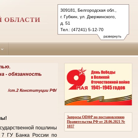
309181, Белгородская обл.,
г. Губкин, ул. Дзержинского,
Й ОБЛАСТИ
д. 51
Тел.: (47241) 5-12-70
gubkinskygor.blg@sudrf.ru
развернуть
тью.
на -
обязанность
/
ст.2 Конституции РФ/
Запросы ОПФР по постановлению
ны!
Правительства РФ от 28.06.2021 №
1037
государственной пошлины
 7 ГУ Банка России по