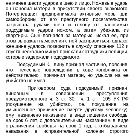
не менее шести ударов в шею и лицо. Ножевые удары
он наносил матери в присутствии своего знакомого.
Потерпевшая предпринимала активные меры для
самообороны от его преступного посягательства,
закрывала руками шею и голову от наносимых
подсудимым ударов ножом, а затем убежала из
квартиры. Сын погнался за матерью, искал ее, при
этом выражал намерения с ней расправиться, однако
женщине удалось
позвонить в службу спасения 112 и
спустя несколько минут приехали сотрудники полиции,
которые задержали подсудимого.
Подсудимый К.
вину признал частично, пояснив,
что телесные повреждения в ходе конфликта он
действительно причинил матери, но умысла на ее
убийство не имел.
Приговором суда подсудимый признан
виновным в совершении преступления,
предусмотренного ч. 3 ст. 30, ч. 1 ст. 105 УК РФ
(покушение на убийство, т.е. покушение на
умышленное причинение смерти другому человеку),
ему назначено наказание в виде лишения свободы
на срок 6 лет, с дополнительным наказанием в виде
ограничения свободы на срок 1 год, с отбыванием
наказания в исправительной колонии строгого