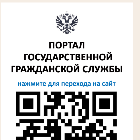
Алферьев Сергей Григорьевич
Участник Великой Отечественной войны
Председатель Губкинского городского
народного суда
в период с 1954 по 1982 гг.
Лыкова Анна Захаровна
Участник Великой Отечественной войны
Судья Губкинского городского народного
суда
в период с 1960 по 1980 гг.