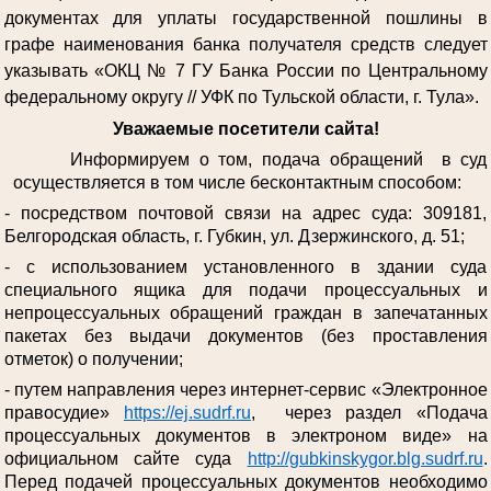
документах для уплаты государственной пошлины в
графе наименования банка получателя средств следует
указывать «ОКЦ № 7 ГУ Банка России по Центральному
федеральному округу // УФК по Тульской области, г. Тула».
Уважаемые посетители сайта!
Информируем о том, подача обращений в суд
осуществляется в том числе бесконтактным способом:
- посредством почтовой связи на адрес суда: 309181,
Белгородская область, г. Губкин, ул. Дзержинского, д. 51;
- с использованием установленного в здании суда
специального ящика для подачи процессуальных и
непроцессуальных обращений граждан в запечатанных
пакетах без выдачи документов (без проставления
отметок) о получении;
- путем направления через интернет-сервис «Электронное
правосудие»
https://ej.sudrf.ru
, через раздел «Подача
процессуальных документов в электроном виде» на
официальном сайте суда
http://gubkinskygor.blg.sudrf.ru
.
Перед подачей процессуальных документов необходимо