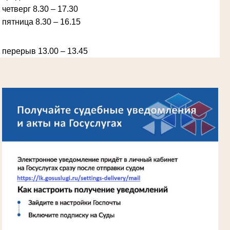
Председатель Губкинского районного
народного суда
четверг 8.30 – 17.30
в период с 1965 по 1984 гг.
пятница 8.30 – 16.15
перерыв 13.00 – 13.45