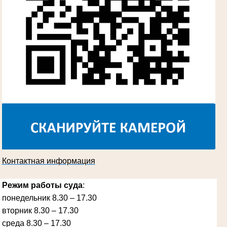
Косарева Александра Ивановна
Труженица тыла в годы Великой
Отечественной войны
Председатель Губкинского городского
суда
в период с 1970 по 1987 гг.
Контактная информация
Режим работы суда
:
понедельник 8.30 – 17.30
вторник 8.30 – 17.30
Ануприенко Иван Васильевич
Участник Великой Отечественной войны
среда 8.30 – 17.30