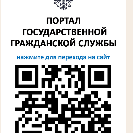
Участник Великой Отечественной войны
Председатель Губкинского городского
народного суда
в период с 1954 по 1982 гг.
Лыкова Анна Захаровна
Участник Великой Отечественной войны
Судья Губкинского городского народного
суда
в период с 1960 по 1980 гг.