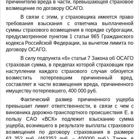
причинителю вреда в части, превышающей страховое
возмещение по договору ОСАГО.
В связи с этим, у страховщика имеется право
требования взыскания с ответчика выплаченной
суммы страхового возмещения в порядке суброгации,
предусмотренное пунктом 1 статьи 965 Гражданского
кодекса Российской Федерации, за вычетом лимита по
договору ОСАГО.
В силу подпункта «б» статьи 7 Закона об ОСАГО
страховая сумма, в пределах которой страховщик при
наступлении каждого страхового случая обязуется
возместить потерпевшим причиненный вред,
составляет в части возмещения вреда, причиненного
имуществу потерпевшего, 400 000 руб.
Фактический размер причиненного ущерба
превышает лимит ответственности, в связи с чем с
виновника дорожно-транспортного происшествия Е. в
пользу САО «ВСК» подлежит взысканию сумма
ущерба, возникшего в результате выплаты страхового
возмещения по договору страхования в размере
63 352 руб. (463352 руб. –
400000 руб.)
.
Также, в