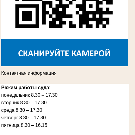
Косарева Александра Ивановна
Труженица тыла в годы Великой
Отечественной войны
Председатель Губкинского городского
суда
в период с 1970 по 1987 гг.
Контактная информация
Режим работы суда
:
понедельник 8.30 – 17.30
вторник 8.30 – 17.30
Ануприенко Иван Васильевич
среда 8.30 – 17.30
Участник Великой Отечественной войны
Председатель Губкинского районного
четверг 8.30 – 17.30
народного суда
в период с 1965 по 1984 гг.
пятница 8.30 – 16.15