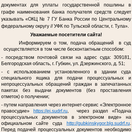
документах для уплаты государственной пошлины в
графе наименования банка получателя средств следует
указывать «ОКЦ № 7 ГУ Банка России по Центральному
федеральному округу // УФК по Тульской области, г. Тула».
Уважаемые посетители сайта!
Информируем о том, подача обращений в суд
осуществляется в том числе бесконтактным способом:
- посредством почтовой связи на адрес суда: 309181,
Белгородская область, г. Губкин, ул. Дзержинского, д. 51;
- с использованием установленного в здании суда
специального ящика для подачи процессуальных и
непроцессуальных обращений граждан в запечатанных
пакетах без выдачи документов (без проставления
отметок) о получении;
- путем направления через интернет-сервис «Электронное
правосудие»
https://ej.sudrf.ru
, через раздел «Подача
процессуальных документов в электроном виде» на
официальном сайте суда
http://gubkinskygor.blg.sudrf.ru
.
Перед подачей процессуальных документов необходимо