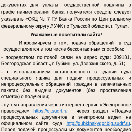
документах для уплаты государственной пошлины в
графе наименования банка получателя средств следует
указывать «ОКЦ № 7 ГУ Банка России по Центральному
федеральному округу // УФК по Тульской области, г. Тула».
Уважаемые посетители сайта!
Информируем о том, подача обращений в суд
осуществляется в том числе бесконтактным способом:
- посредством почтовой связи на адрес суда: 309181,
Белгородская область, г. Губкин, ул. Дзержинского, д. 51;
- с использованием установленного в здании суда
специального ящика для подачи процессуальных и
непроцессуальных обращений граждан в запечатанных
пакетах без выдачи документов (без проставления
отметок) о получении;
- путем направления через интернет-сервис «Электронное
правосудие»
https://ej.sudrf.ru
, через раздел «Подача
процессуальных документов в электроном виде» на
официальном сайте суда
http://gubkinskygor.blg.sudrf.ru
.
Перед подачей процессуальных документов необходимо