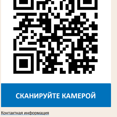
Участник Великой Отечественной войны
Судья Губкинского городского народного
суда
в период с 1960 по 1980 гг.
Косарева Александра Ивановна
Труженица тыла в годы Великой
Отечественной войны
Председатель Губкинского городского
суда
в период с 1970 по 1987 гг.
Контактная информация