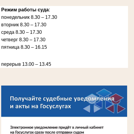
Режим работы суда
:
понедельник 8.30 – 17.30
вторник 8.30 – 17.30
Ануприенко Иван Васильевич
Участник Великой Отечественной войны
среда 8.30 – 17.30
Председатель Губкинского районного
народного суда
четверг 8.30 – 17.30
в период с 1965 по 1984 гг.
пятница 8.30 – 16.15
перерыв 13.00 – 13.45