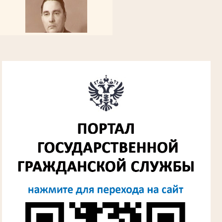
Алферьев Сергей Григорьевич
Участник Великой Отечественной войны
Председатель Губкинского городского
народного суда
в период с 1954 по 1982 гг.
Лыкова Анна Захаровна