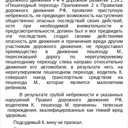
дорожного движения РФ и дорожной разметки 1.14.1
«Пешеходный переход» Приложения 2 к Правилам
дорожного движения РФ, проявляя преступную
небрежность, не предвидел возможность наступления
общественно опасных последствий своих действий,
хотя при необходимой внимательности и
предусмотрительности, должен был и мог предвидеть
эти последствия, создал своими действиями
опасность для движения и причинения вреда другим
участникам дорожного движения, не предоставил
преимущество в движении пешеходу М.,
пересекавшей дорогу по нерегулируемому
пешеходному переходу слева направо относительно
движения его автомобиля, в результате чего, на
нерегулируемом пешеходном переходе, водитель К.
совершил наезд транспортным средством на
пешехода М., которая является малолетним
ребенком.
В результате грубой небрежности и указанных
нарушений Правил дорожного движения РФ,
водителем К. пешеходу М. причинены телесные
повреждения, квалифицированные как тяжкий вред
здоровью.
Подсудимый К. вину не признал.