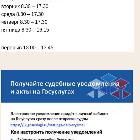
вторник 8.30 – 17.30
Ануприенко Иван Васильевич
среда 8.30 – 17.30
Участник Великой Отечественной войны
Председатель Губкинского районного
четверг 8.30 – 17.30
народного суда
в период с 1965 по 1984 гг.
пятница 8.30 – 16.15
перерыв 13.00 – 13.45