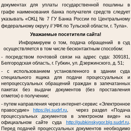
документах для уплаты государственной пошлины в
графе наименования банка получателя средств следует
указывать «ОКЦ № 7 ГУ Банка России по Центральному
федеральному округу // УФК по Тульской области, г. Тула».
Уважаемые посетители сайта!
Информируем о том, подача обращений в суд
осуществляется в том числе бесконтактным способом:
- посредством почтовой связи на адрес суда: 309181,
Белгородская область, г. Губкин, ул. Дзержинского, д. 51;
- с использованием установленного в здании суда
специального ящика для подачи процессуальных и
непроцессуальных обращений граждан в запечатанных
пакетах без выдачи документов (без проставления
отметок) о получении;
- путем направления через интернет-сервис «Электронное
правосудие»
https://ej.sudrf.ru
, через раздел «Подача
процессуальных документов в электроном виде» на
официальном сайте суда
http://gubkinskygor.blg.sudrf.ru
.
Перед подачей процессуальных документов необходимо