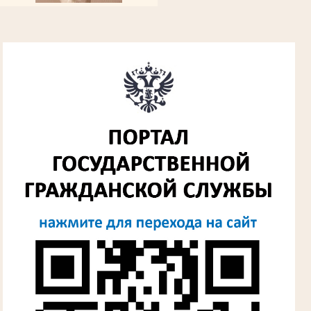
Алферьев Сергей Григорьевич
Участник Великой Отечественной войны
Председатель Губкинского городского
народного суда
в период с 1954 по 1982 гг.
Лыкова Анна Захаровна
Участник Великой Отечественной войны
Судья Губкинского городского народного
суда
в период с 1960 по 1980 гг.