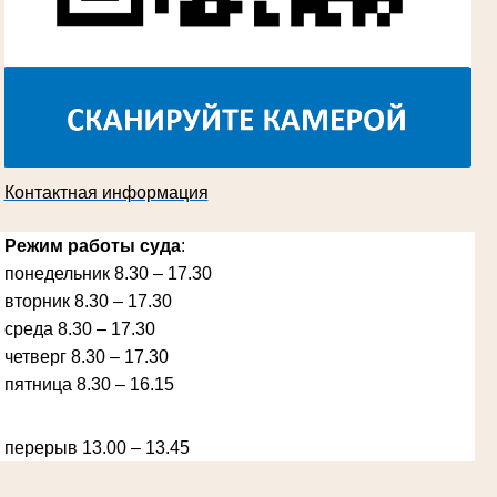
Косарева Александра Ивановна
Труженица тыла в годы Великой
Отечественной войны
Председатель Губкинского городского
суда
в период с 1970 по 1987 гг.
Контактная информация
Режим работы суда
:
понедельник 8.30 – 17.30
вторник 8.30 – 17.30
Ануприенко Иван Васильевич
среда 8.30 – 17.30
Участник Великой Отечественной войны
Председатель Губкинского районного
четверг 8.30 – 17.30
народного суда
в период с 1965 по 1984 гг.
пятница 8.30 – 16.15
перерыв 13.00 – 13.45