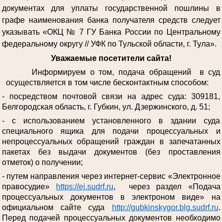
документах для уплаты государственной пошлины в
графе наименования банка получателя средств следует
указывать «ОКЦ № 7 ГУ Банка России по Центральному
федеральному округу // УФК по Тульской области, г. Тула».
Уважаемые посетители сайта!
Информируем о том, подача обращений в суд
осуществляется в том числе бесконтактным способом:
- посредством почтовой связи на адрес суда: 309181,
Белгородская область, г. Губкин, ул. Дзержинского, д. 51;
- с использованием установленного в здании суда
специального ящика для подачи процессуальных и
непроцессуальных обращений граждан в запечатанных
пакетах без выдачи документов (без проставления
отметок) о получении;
- путем направления через интернет-сервис «Электронное
правосудие»
https://ej.sudrf.ru
, через раздел «Подача
процессуальных документов в электроном виде» на
официальном сайте суда
http://gubkinskygor.blg.sudrf.ru
.
Перед подачей процессуальных документов необходимо