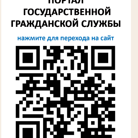
Лыкова Анна Захаровна
Участник Великой Отечественной войны
Судья Губкинского городского народного
суда
в период с 1960 по 1980 гг.