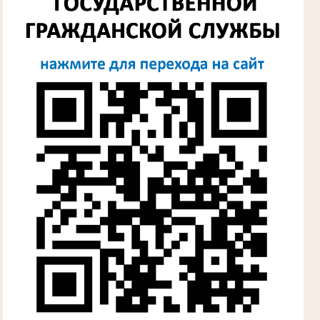
Лыкова Анна Захаровна
Участник Великой Отечественной войны
Судья Губкинского городского народного
суда
в период с 1960 по 1980 гг.
Косарева Александра Ивановна
Труженица тыла в годы Великой
Отечественной войны
Председатель Губкинского городского