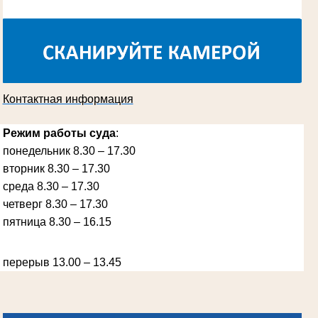
суда
в период с 1970 по 1987 гг.
Контактная информация
Режим работы суда
:
понедельник 8.30 – 17.30
Ануприенко Иван Васильевич
вторник 8.30 – 17.30
Участник Великой Отечественной войны
Председатель Губкинского районного
среда 8.30 – 17.30
народного суда
в период с 1965 по 1984 гг.
четверг 8.30 – 17.30
пятница 8.30 – 16.15
перерыв 13.00 – 13.45