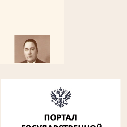
Алферьев Сергей Григорьевич
Участник Великой Отечественной войны
Председатель Губкинского городского
народного суда
в период с 1954 по 1982 гг.