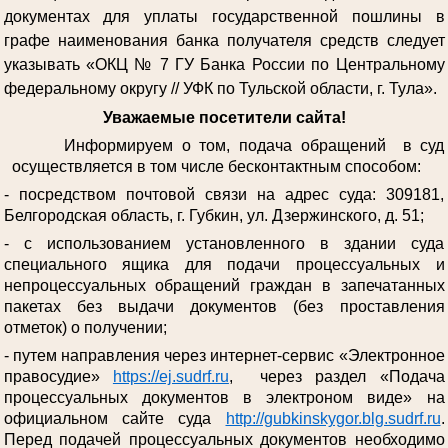
документах для уплаты государственной пошлины в
графе наименования банка получателя средств следует
указывать «ОКЦ № 7 ГУ Банка России по Центральному
федеральному округу // УФК по Тульской области, г. Тула».
Уважаемые посетители сайта!
Информируем о том, подача обращений в суд
осуществляется в том числе бесконтактным способом:
- посредством почтовой связи на адрес суда: 309181,
Белгородская область, г. Губкин, ул. Дзержинского, д. 51;
- с использованием установленного в здании суда
специального ящика для подачи процессуальных и
непроцессуальных обращений граждан в запечатанных
пакетах без выдачи документов (без проставления
отметок) о получении;
- путем направления через интернет-сервис «Электронное
правосудие»
https://ej.sudrf.ru
, через раздел «Подача
процессуальных документов в электроном виде» на
официальном сайте суда
http://gubkinskygor.blg.sudrf.ru
.
Перед подачей процессуальных документов необходимо