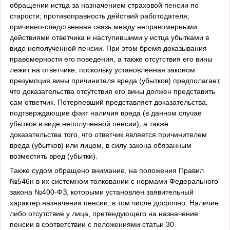
обращении истца за назначением страховой пенсии по
старости; противоправность действий работодателя;
причинно-следственная связь между неправомерными
действиями ответчика и наступившими у истца убытками в
виде неполученной пенсии. При этом бремя доказывания
правомерности его поведения, а также отсутствия его вины
лежит на ответчике, поскольку установленная законом
презумпция вины причинителя вреда (убытков) предполагает,
что доказательства отсутствия его вины должен представить
сам ответчик. Потерпевший представляет доказательства,
подтверждающие факт наличия вреда (в данном случае
убытков в виде неполученной пенсии), а также
доказательства того, что ответчик является причинителем
вреда (убытков) или лицом, в силу закона обязанным
возместить вред (убытки).
Также судом обращено внимание, на положения Правил
№546н в их системном толковании с нормами Федерального
закона №400-ФЗ, которыми установлен заявительный
характер назначения пенсии, в том числе досрочно. Наличие
либо отсутствие у лица, претендующего на назначение
пенсии в соответствии с положениями статьи 30