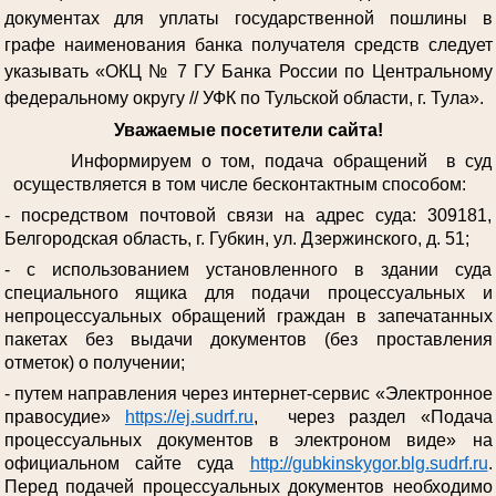
документах для уплаты государственной пошлины в
графе наименования банка получателя средств следует
указывать «ОКЦ № 7 ГУ Банка России по Центральному
федеральному округу // УФК по Тульской области, г. Тула».
Уважаемые посетители сайта!
Информируем о том, подача обращений в суд
осуществляется в том числе бесконтактным способом:
- посредством почтовой связи на адрес суда: 309181,
Белгородская область, г. Губкин, ул. Дзержинского, д. 51;
- с использованием установленного в здании суда
специального ящика для подачи процессуальных и
непроцессуальных обращений граждан в запечатанных
пакетах без выдачи документов (без проставления
отметок) о получении;
- путем направления через интернет-сервис «Электронное
правосудие»
https://ej.sudrf.ru
, через раздел «Подача
процессуальных документов в электроном виде» на
официальном сайте суда
http://gubkinskygor.blg.sudrf.ru
.
Перед подачей процессуальных документов необходимо