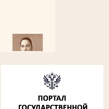
Алферьев Сергей Григорьевич
Участник Великой Отечественной войны
Председатель Губкинского городского
народного суда
в период с 1954 по 1982 гг.