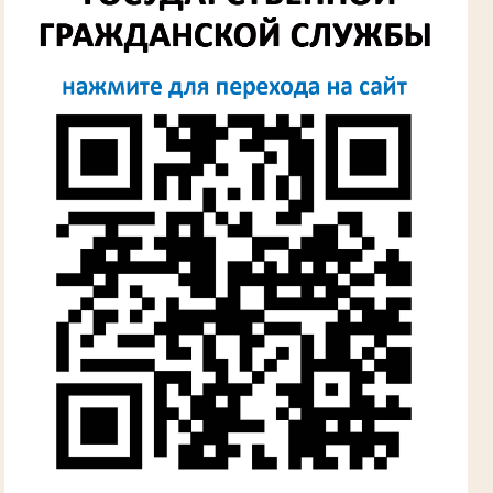
Лыкова Анна Захаровна
Участник Великой Отечественной войны
Судья Губкинского городского народного
суда
в период с 1960 по 1980 гг.
Косарева Александра Ивановна
Труженица тыла в годы Великой
Отечественной войны