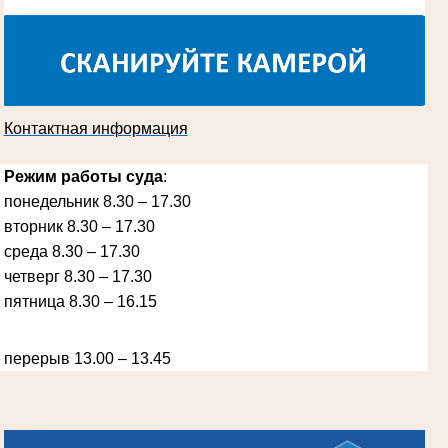
Председатель Губкинского городского
суда
в период с 1970 по 1987 гг.
Контактная информация
Режим работы суда
:
понедельник 8.30 – 17.30
вторник 8.30 – 17.30
среда 8.30 – 17.30
Ануприенко Иван Васильевич
Участник Великой Отечественной войны
четверг 8.30 – 17.30
Председатель Губкинского районного
народного суда
в период с 1965 по 1984 гг.
пятница 8.30 – 16.15
перерыв 13.00 – 13.45