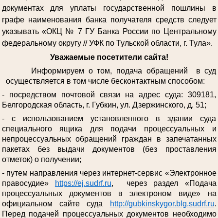
документах для уплаты государственной пошлины в
графе наименования банка получателя средств следует
указывать «ОКЦ № 7 ГУ Банка России по Центральному
федеральному округу // УФК по Тульской области, г. Тула».
Уважаемые посетители сайта!
Информируем о том, подача обращений в суд
осуществляется в том числе бесконтактным способом:
- посредством почтовой связи на адрес суда: 309181,
Белгородская область, г. Губкин, ул. Дзержинского, д. 51;
- с использованием установленного в здании суда
специального ящика для подачи процессуальных и
непроцессуальных обращений граждан в запечатанных
пакетах без выдачи документов (без проставления
отметок) о получении;
- путем направления через интернет-сервис «Электронное
правосудие»
https://ej.sudrf.ru
, через раздел «Подача
процессуальных документов в электроном виде» на
официальном сайте суда
http://gubkinskygor.blg.sudrf.ru
.
Перед подачей процессуальных документов необходимо