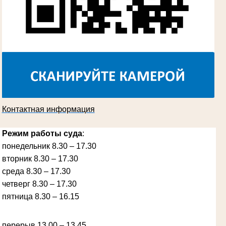
Косарева Александра Ивановна
Труженица тыла в годы Великой
Отечественной войны
Председатель Губкинского городского
суда
в период с 1970 по 1987 гг.
Контактная информация
Режим работы суда
:
понедельник 8.30 – 17.30
вторник 8.30 – 17.30
Ануприенко Иван Васильевич
Участник Великой Отечественной войны
среда 8.30 – 17.30
Председатель Губкинского районного
народного суда
четверг 8.30 – 17.30
в период с 1965 по 1984 гг.
пятница 8.30 – 16.15
перерыв 13.00 – 13.45