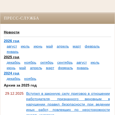
ПРЕСС-СЛУЖБА
Новости
2026 год
август
июль
июнь
май
апрель
март
февраль
январь
2025 год
декабрь
ноябрь
октябрь
сентябрь
август
июль
июнь
май
апрель
март
февраль
январь
2024 год
декабрь
ноябрь
Архив за 2025 год
29.12.2025
Вступил в законную силу приговор в отношении
работодателя, признанного виновным в
нарушении правил безопасности при ведении
иных работ, повлекших по неосторожности
смерть человека