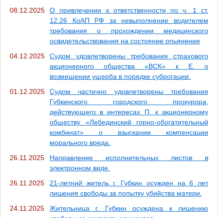
08.12.2025
О привлечении к ответственности по ч. 1 ст.
12.26 КоАП РФ за невыполнение водителем
требования о прохождении медицинского
освидетельствования на состояние опьянения
04.12.2025
Судом удовлетворены требования страхового
акционерного общества «ВСК» к Е. о
возмещении ущерба в порядке суброгации.
01.12.2025
Судом частично удовлетворены требования
Губкинского городского прокурора,
действующего в интересах П. к акционерному
обществу «Лебединский горно-обогатительный
комбинат» о взыскании компенсации
морального вреда.
26.11.2025
Направление исполнительных листов в
электронном виде.
26.11.2025
21-летний житель г. Губкин осужден на 6 лет
лишения свободы за попытку убийства матери.
24.11.2025
Жительница г. Губкин осуждена к лишению