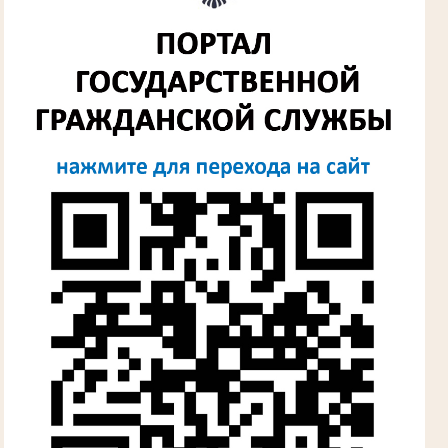
народного суда
в период с 1954 по 1982 гг.
Лыкова Анна Захаровна
Участник Великой Отечественной войны
Судья Губкинского городского народного
суда
в период с 1960 по 1980 гг.