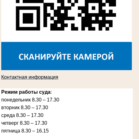
Косарева Александра Ивановна
Труженица тыла в годы Великой
Отечественной войны
Председатель Губкинского городского
суда
в период с 1970 по 1987 гг.
Контактная информация
Режим работы суда
:
понедельник 8.30 – 17.30
вторник 8.30 – 17.30
Ануприенко Иван Васильевич
среда 8.30 – 17.30
Участник Великой Отечественной войны
Председатель Губкинского районного
четверг 8.30 – 17.30
народного суда
в период с 1965 по 1984 гг.
пятница 8.30 – 16.15