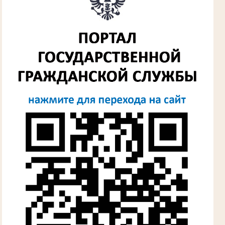
Алферьев Сергей Григорьевич
Участник Великой Отечественной войны
Председатель Губкинского городского
народного суда
в период с 1954 по 1982 гг.
Лыкова Анна Захаровна
Участник Великой Отечественной войны
Судья Губкинского городского народного
суда
в период с 1960 по 1980 гг.