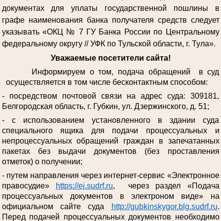
документах для уплаты государственной пошлины в
графе наименования банка получателя средств следует
указывать «ОКЦ № 7 ГУ Банка России по Центральному
федеральному округу // УФК по Тульской области, г. Тула».
Уважаемые посетители сайта!
Информируем о том, подача обращений в суд
осуществляется в том числе бесконтактным способом:
- посредством почтовой связи на адрес суда: 309181,
Белгородская область, г. Губкин, ул. Дзержинского, д. 51;
- с использованием установленного в здании суда
специального ящика для подачи процессуальных и
непроцессуальных обращений граждан в запечатанных
пакетах без выдачи документов (без проставления
отметок) о получении;
- путем направления через интернет-сервис «Электронное
правосудие»
https://ej.sudrf.ru
, через раздел «Подача
процессуальных документов в электроном виде» на
официальном сайте суда
http://gubkinskygor.blg.sudrf.ru
.
Перед подачей процессуальных документов необходимо