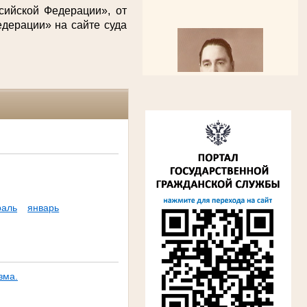
сийской Федерации», от
дерации» на сайте суда
Алферьев Сергей Григорьевич
Участник Великой Отечественной войны
Председатель Губкинского городского
народного суда
в период с 1954 по 1982 гг.
раль
январь
зма.