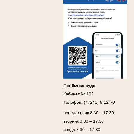
Ануприенко Иван Васильевич
Участник Великой Отечественной войны
Председатель Губкинского районного
народного суда
в период с 1965 по 1984 гг.
Приёмная суда
Кабинет № 102
Телефон: (47241) 5-12-70
понедельник 8.30 – 17.30
вторник 8.30 – 17.30
среда 8.30 – 17.30