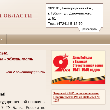
309181, Белгородская обл.,
г. Губкин, ул. Дзержинского,
Й ОБЛАСТИ
д. 51
Тел.: (47241) 5-12-70
gubkinskygor.blg@sudrf.ru
развернуть
тью.
на -
обязанность
/
ст.2 Конституции РФ/
Запросы ОПФР по постановлению
ны!
Правительства РФ от 28.06.2021 №
1037
государственной пошлины
 7 ГУ Банка России по