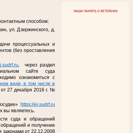
НАША ПАМЯТЬ О ВЕТЕРАНАХ
онтактным способом:
ин, ул. Дзержинского, д.
одачи процессуальных и
нтов (без проставления
ej.sudrf.ru
, через раздел
иальном сайте суда
ходимо ознакомиться с
ом виде, в том числе в
от 27 декабря 2016 г. №
восудие»
https://ej.sudrf.ru
х вы являетесь.
ости суда и обращений
е обращений и получение
 законами от 22.12.2008