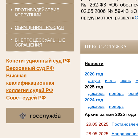
№ 262-ФЗ «Об обеспече
ПРОТИВОДЕЙСТВИЕ
02.05.2006 № 59-ФЗ «О
КОРРУПЦИИ
предусмотрен раздел «
О
ОБРАЩЕНИЯ ГРАЖДАН
ВНЕПРОЦЕССУАЛЬНЫЕ
ОБРАЩЕНИЯ
ПРЕСС-СЛУЖБА
Конституционный суд РФ
Новости
Верховный суд РФ
2026 год
Высшая
август
июль
июнь
квалификационная
2025 год
коллегия судей РФ
декабрь
ноябрь
октя
Совет судей РФ
2024 год
декабрь
ноябрь
Архив за май 2025 года
29.05.2025
Постановлен
28.05.2025
Направление