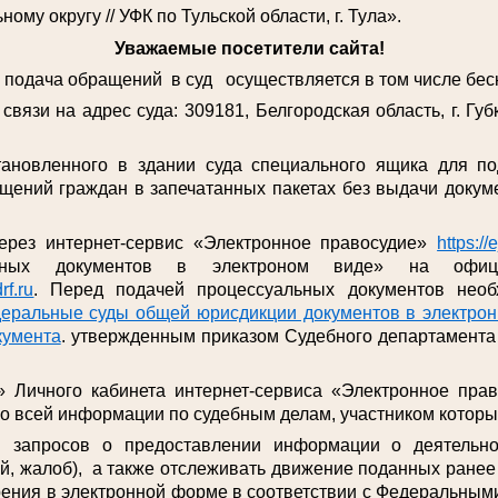
му округу // УФК по Тульской области, г. Тула».
Уважаемые посетители сайта!
дача обращений в суд осуществляется в том числе беск
связи на адрес суда: 309181, Белгородская область, г. Губк
тановленного в здании суда специального ящика для п
щений граждан в запечатанных пакетах без выдачи докуме
ерез интернет-сервис «Электронное правосудие»
https://
льных документов в электроном виде» на офиц
rf.ru
. Перед подачей процессуальных документов необ
еральные суды общей юрисдикции документов в электронн
кумента
. утвержденным приказом Судебного департамента 
» Личного кабинета интернет-сервиса «Электронное пра
ко всей информации по судебным делам, участником которы
я запросов о предоставлении информации о деятельн
й, жалоб), а также отслеживать движение поданных ране
рения в электронной форме в соответствии с Федеральными