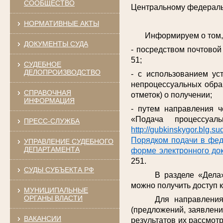
СООБЩЕСТВО
Центральному федерально
НОРМАТИВНЫЕ АКТЫ
Информируем о том, по
ДОКУМЕНТЫ СУДА
- посредством почтовой 
51;
СУДЕБНОЕ
ДЕЛОПРОИЗВОДСТВО
- с использованием ус
непроцессуальных обра
СПРАВОЧНАЯ
отметок) о получении;
ИНФОРМАЦИЯ
- путем направления ч
«Подача процессуа
ПРЕСС-СЛУЖБА
http://gubkinskygor.blg.sud
Порядком подачи в фед
УПРАВЛЕНИЕ СУДЕБНОГО
ДЕПАРТАМЕНТА
форме электронного до
251.
СУДЫ СУБЪЕКТА РФ
В разделе «Дела
можно получить доступ 
МУНИЦИПАЛЬНЫЕ
ОРГАНЫ ВЛАСТИ
Для направлени
(предложений, заявлени
ВАКАНСИИ
результатов их рассмот