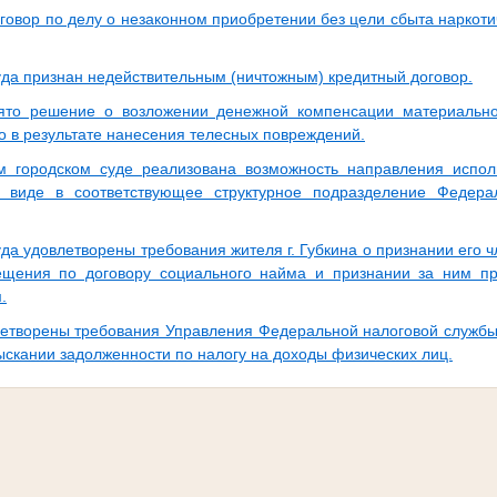
говор по делу о незаконном приобретении без цели сбыта наркоти
да признан недействительным (ничтожным) кредитный договор.
ято решение о возложении денежной компенсации материально
о в результате нанесения телесных повреждений.
м городском суде реализована возможность направления испол
м виде в соответствующее структурное подразделение Федер
да удовлетворены требования жителя г. Губкина о признании его 
ещения по договору социального найма и признании за ним п
.
етворены требования Управления Федеральной налоговой службы
ыскании задолженности по налогу на доходы физических лиц.