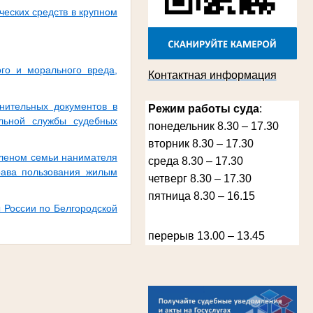
ческих средств в крупном
Лыкова Анна Захаровна
Участник Великой Отечественной войны
Судья Губкинского городского народного
го и морального вреда,
суда
Контактная информация
в период с 1960 по 1980 гг.
нительных документов в
Режим работы суда
:
альной службы судебных
понедельник 8.30 – 17.30
вторник 8.30 – 17.30
членом семьи нанимателя
среда 8.30 – 17.30
рава пользования жилым
четверг 8.30 – 17.30
пятница 8.30 – 16.15
 России по Белгородской
Косарева Александра Ивановна
перерыв 13.00 – 13.45
Труженица тыла в годы Великой
Отечественной войны
Председатель Губкинского городского
суда
в период с 1970 по 1987 гг.