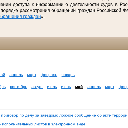
нии доступа к информации о деятельности судов в Рос
 порядке рассмотрения обращений граждан Российской Фе
бращения граждан
».
май
апрель
март
февраль
январь
брь
сентябрь
август
июль
июнь
май
апрель
март
фев
 приговор по делу за заведомо ложное сообщение об акте террори
 исполнительных листов в электронном виде.