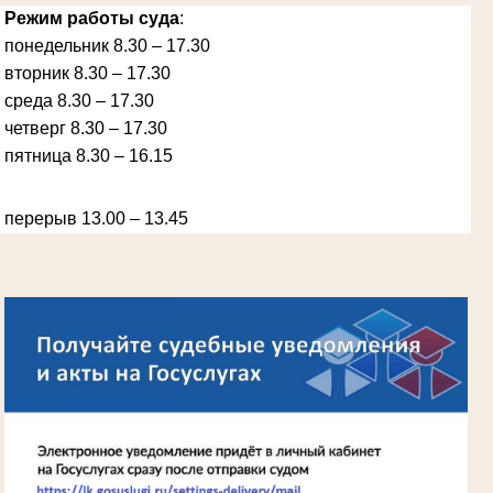
Режим работы суда
:
понедельник 8.30 – 17.30
вторник 8.30 – 17.30
Ануприенко Иван Васильевич
Участник Великой Отечественной войны
среда 8.30 – 17.30
Председатель Губкинского районного
народного суда
четверг 8.30 – 17.30
в период с 1965 по 1984 гг.
пятница 8.30 – 16.15
перерыв 13.00 – 13.45