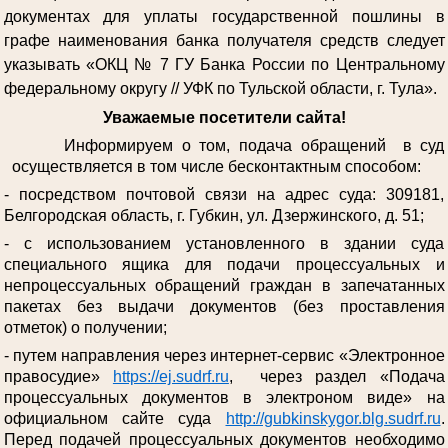
документах для уплаты государственной пошлины в
графе наименования банка получателя средств следует
указывать «ОКЦ № 7 ГУ Банка России по Центральному
федеральному округу // УФК по Тульской области, г. Тула».
Уважаемые посетители сайта!
Информируем о том, подача обращений в суд
осуществляется в том числе бесконтактным способом:
- посредством почтовой связи на адрес суда: 309181,
Белгородская область, г. Губкин, ул. Дзержинского, д. 51;
- с использованием установленного в здании суда
специального ящика для подачи процессуальных и
непроцессуальных обращений граждан в запечатанных
пакетах без выдачи документов (без проставления
отметок) о получении;
- путем направления через интернет-сервис «Электронное
правосудие»
https://ej.sudrf.ru
, через раздел «Подача
процессуальных документов в электроном виде» на
официальном сайте суда
http://gubkinskygor.blg.sudrf.ru
.
Перед подачей процессуальных документов необходимо