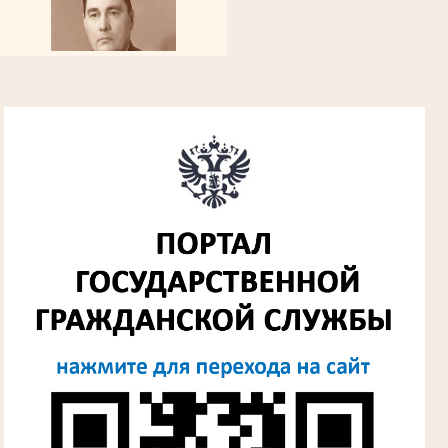
Алферьев Сергей Григорьевич
Участник Великой Отечественной войны
Председатель Губкинского городского
народного суда
в период с 1954 по 1982 гг.
Лыкова Анна Захаровна
Участник Великой Отечественной войны