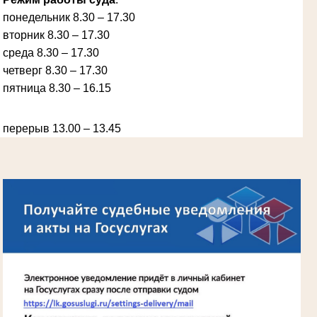
понедельник 8.30 – 17.30
вторник 8.30 – 17.30
Ануприенко Иван Васильевич
среда 8.30 – 17.30
Участник Великой Отечественной войны
Председатель Губкинского районного
четверг 8.30 – 17.30
народного суда
в период с 1965 по 1984 гг.
пятница 8.30 – 16.15
перерыв 13.00 – 13.45