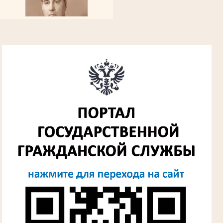
Алферьев Сергей Григорьевич
Участник Великой Отечественной войны
Председатель Губкинского городского
народного суда
в период с 1954 по 1982 гг.
Лыкова Анна Захаровна
Участник Великой Отечественной войны
Судья Губкинского городского народного