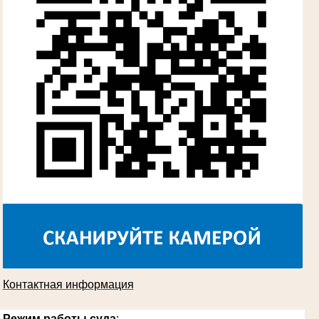
суда
в период с 1960 по 1980 гг.
Косарева Александра Ивановна
Труженица тыла в годы Великой
Отечественной войны
Председатель Губкинского городского
суда
в период с 1970 по 1987 гг.
Контактная информация
Режим работы суда
: