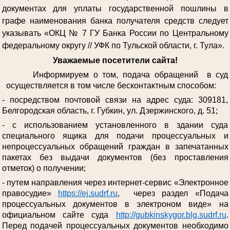
документах для уплаты государственной пошлины в
графе наименования банка получателя средств следует
указывать «ОКЦ № 7 ГУ Банка России по Центральному
федеральному округу // УФК по Тульской области, г. Тула».
Уважаемые посетители сайта!
Информируем о том, подача обращений в суд
осуществляется в том числе бесконтактным способом:
- посредством почтовой связи на адрес суда: 309181,
Белгородская область, г. Губкин, ул. Дзержинского, д. 51;
- с использованием установленного в здании суда
специального ящика для подачи процессуальных и
непроцессуальных обращений граждан в запечатанных
пакетах без выдачи документов (без проставления
отметок) о получении;
- путем направления через интернет-сервис «Электронное
правосудие»
https://ej.sudrf.ru
, через раздел «Подача
процессуальных документов в электроном виде» на
официальном сайте суда
http://gubkinskygor.blg.sudrf.ru
.
Перед подачей процессуальных документов необходимо